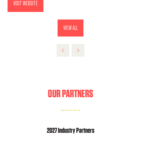
VISIT WEBSITE
(OPENS
IN
A
VIEW ALL
(OPENS
NEW
IN
TAB)
A
NEW
TAB)
OUR PARTNERS
2027 Industry Partners