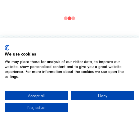
ORGANISED BY
We use cookies
We may place these for analysis of our visitor data, to improve our
website, show personalised content and to give you a great website
experience. For more information about the cookies we use open the
settings.
Accept all
Deny
Montgomery Group is a global events company with
over a century of experience serving our communities
No, adjust
and delivering first class events across a variety of
sectors and continents.
Visit the
Montgomery Group
Website to learn more