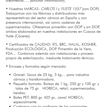
oleorresina…. (solicitar información).
•
Nuestras MARCAS:
CARLOS I
y
YUSTE 1557
(con DOP).
Trabajamos con las fábricas y distribuidoras más
representativas del sector cárnico en España y con
presencia internacional, así como cadenas de
supermercados. Ofrecemos pimentón con DOP y sin DOP,
ambos elaborados en nuestras instalaciones en Cuacos de
Yuste (Cáceres).
•
Certificados de CALIDAD:
IFS, BRC, HALAL, KOSHER,
Producción ECOLÓGICA, DOP Pimentón de la Vera,
FDA… Contamos además con
instalaciones y proceso
propio de esterilización, mediante tratamiento térmico.
•
Envases y formatos según mercado:
Granel:
Sacos de 25 kg, 5 kg… para industria
cárnica y transformadora.
Pequeño formato:
Bolsas de 1 kg, 250 gr y 100 gr. y
latas de 75 gr. HORECA, retail, supermercados,
tiendas.
Botes PET:
800 gr, 425 gr., canal HORECA,
especialmente.
Contamos con la confianza de las principales